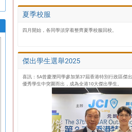
夏季校服
四月開始，各同學須穿着整齊夏季校服回校。
傑出學生選舉2025
喜訊：5A曾慶濼同學參加第37屆香港特別行政區傑
優秀學生中突圍而出，成為全港10大傑出學生。