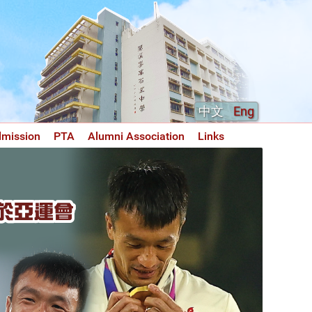
中文
Eng
dmission
PTA
Alumni Association
Links