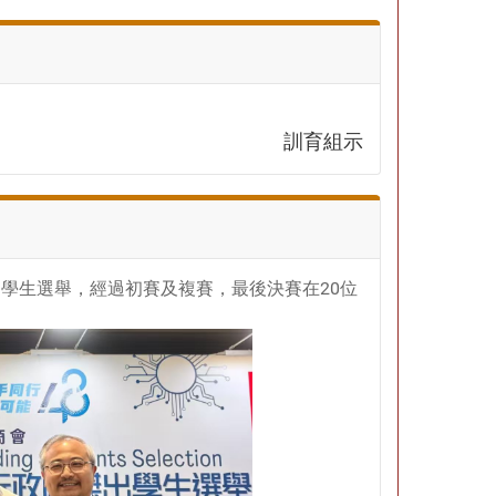
訓育組示
出學生選舉，經過初賽及複賽，最後決賽在20位