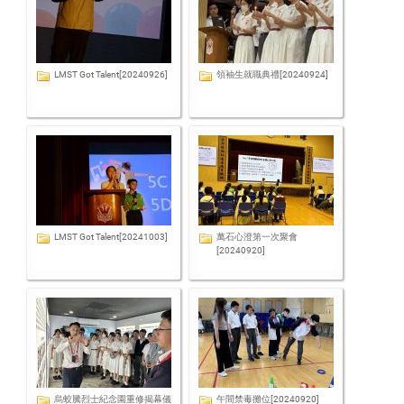
LMST Got Talent[20240926]
領袖生就職典禮[20240924]
LMST Got Talent[20241003]
萬石心澄第一次聚會
[20240920]
烏蛟騰烈士紀念園重修揭幕儀
午間禁毒攤位[20240920]