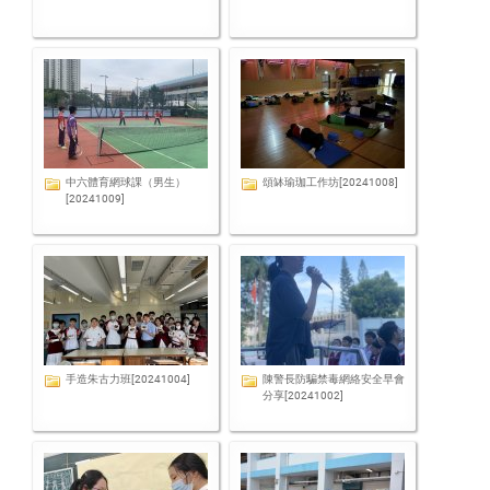
中六體育網球課（男生）
頌缽瑜珈工作坊[20241008]
[20241009]
手造朱古力班[20241004]
陳警長防騙禁毒網絡安全早會
分享[20241002]