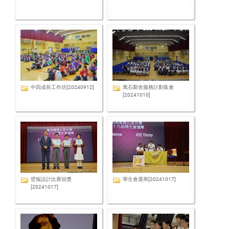
中四成長工作坊[20240912]
萬石鄰舍服務計劃集會
[20241010]
壁報設計比賽頒獎
學生會選舉[20241017]
[20241017]