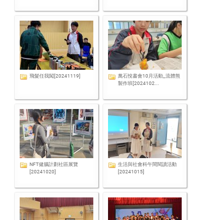
飛髮任我闖[20241119]
萬石悅書會10月活動_流體熊
製作班[2024102...
NFT健腦計劃社區展覽
生活與社會科午間閱讀活動
[20241020]
[20241015]