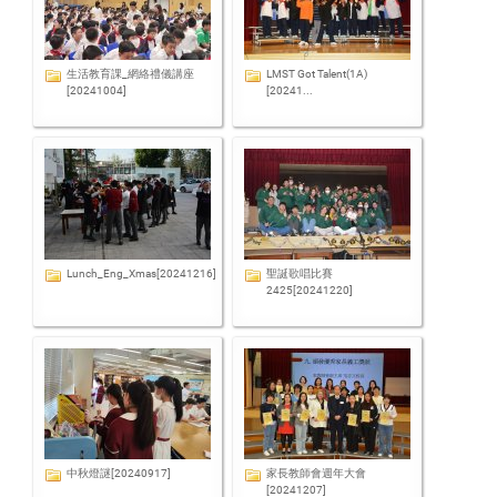
生活教育課_網絡禮儀講座
LMST Got Talent(1A)
[20241004]
[20241...
Lunch_Eng_Xmas[20241216]
聖誕歌唱比賽
2425[20241220]
中秋燈謎[20240917]
家長教師會週年大會
[20241207]