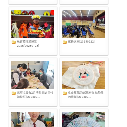
教育及職業博覽
家長講座[20250222]
2025[20250125]
萬石悅書會2月活動 蝶古巴特
生命教育課(感恩有你 給摯愛
體驗班)[202502...
的禮物)[202502...