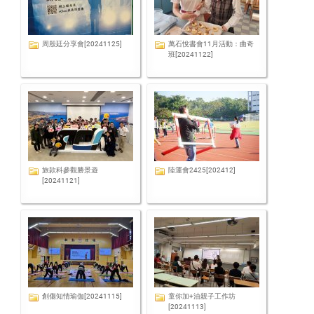
周殷廷分享會[20241125]
萬石悅書會11月活動：曲奇
班[20241122]
旅款科參觀勝景遊
陸運會2425[202412]
[20241121]
創傷知情瑜伽[20241115]
童你加+油親子工作坊
[20241113]