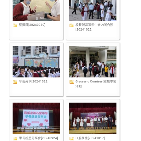
壁报日[20240930]
校長與當選學生會內閣合照
[20241022]
早會分享[20241022]
Grace and Courtesy(禮貌學習
活動...
學長感恩分享會[20240924]
IT服務生[20241017]