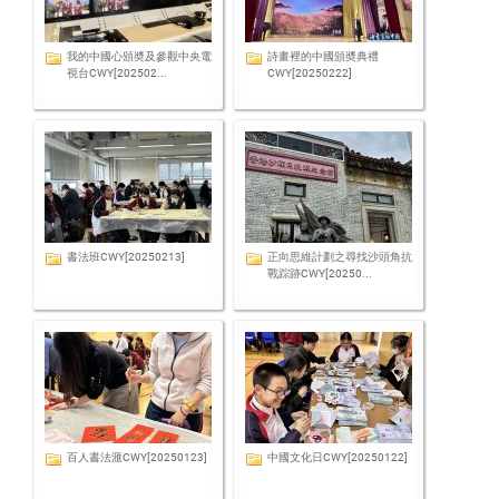
我的中國心頒奬及參觀中央電
詩畫裡的中國頒奬典禮
視台CWY[202502...
CWY[20250222]
書法班CWY[20250213]
正向思維計劃之尋找沙頭角抗
戰踪跡CWY[20250...
百人書法滙CWY[20250123]
中國文化日CWY[20250122]