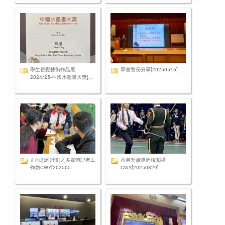
學生視覺藝術作品展
早會警長分享[20250516]
2024/25-中國水墨畫大獎[...
正向思維計劃之多媒體記者工
香港升旗隊周檢閱禮
作坊CWY[202505...
CWY[20250329]