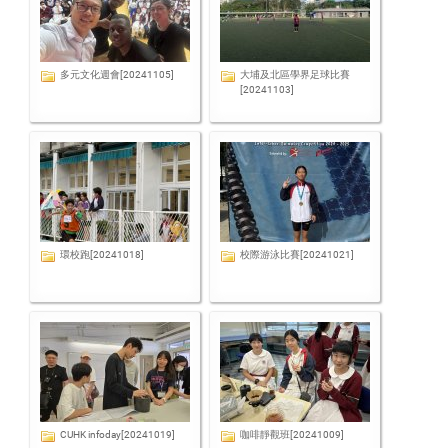
多元文化週會[20241105]
大埔及北區學界足球比賽
[20241103]
環校跑[20241018]
校際游泳比賽[20241021]
CUHK infoday[20241019]
咖啡靜觀班[20241009]