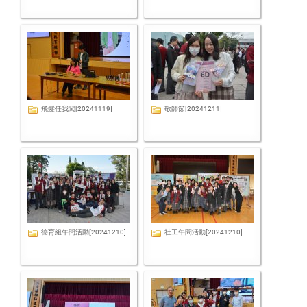
飛髮任我闖[20241119]
敬師節[20241211]
德育組午間活動[20241210]
社工午間活動[20241210]