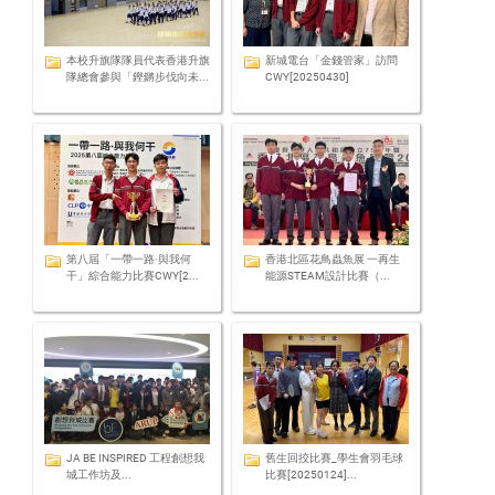
本校升旗隊隊員代表香港升旗
新城電台「金錢管家」訪問
隊總會參與「鏗鏘步伐向未...
CWY[20250430]
第八屆「一帶一路·與我何
香港北區花鳥蟲魚展 一再生
干」綜合能力比賽CWY[2...
能源STEAM設計比賽（...
JA BE INSPIRED 工程創想我
舊生回挍比賽_學生會羽毛球
城工作坊及...
比賽[20250124]...