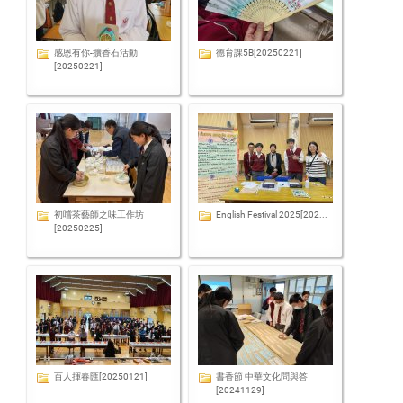
感恩有你-擴香石活動
德育課5B[20250221]
[20250221]
初嚐茶藝師之味工作坊
English Festival 2025[202...
[20250225]
百人揮春匯[20250121]
書香節 中華文化問與答
[20241129]