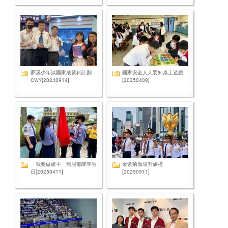
夢溪少年談國家成就科計劃
國家安全人人要知桌上遊戲
CWY[20240914]
[20250408]
「我要做旗手」制服部隊學習
金紫荊廣場升旗禮
日[20250411]
[20250511]