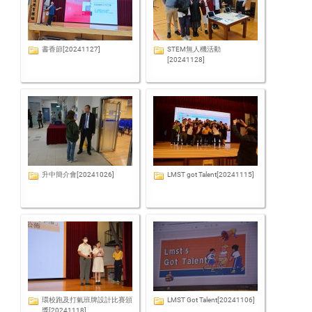
書香節[20241127]
STEM無人機活動
[20241128]
升中簡介會[20241026]
LMST got Talent[20241115]
環校跑及打氣班牌設計比賽頒
LMST Got Talent[20241106]
獎[20241118]