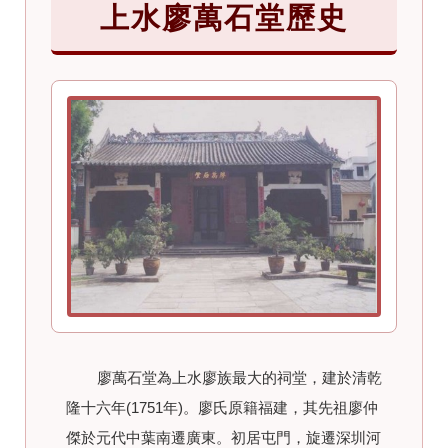
上水廖萬石堂歷史
廖萬石堂為上水廖族最大的祠堂，建於清乾
隆十六年(1751年)。廖氏原籍福建，其先祖廖仲
傑於元代中葉南遷廣東。初居屯門，旋遷深圳河