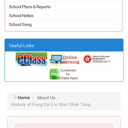
School Plans & Reports
School Notice
School Song
Useful Links
Home
\
About Us
\
History of Fung Kai Liu Man Shek Tong