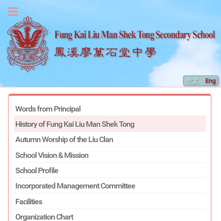
中文
Eng
Words from Principal
History of Fung Kai Liu Man Shek Tong
Autumn Worship of the Liu Clan
School Vision & Mission
School Profile
Incorporated Management Committee
Facilities
Organization Chart