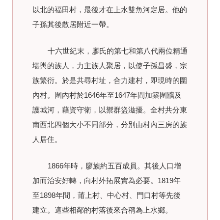
以北的福田村，最後才在上水雙魚河定居。他的
子孫其後散居附近一帶。
十六世紀末，廖氏的第七和第八代兩位精通
堪輿的族人，力主族人聚居，以使子孫昌盛，宗
族繁衍。於是共尋村址，合力建村，即現時的圍
內村。圍內村於1646年至1647年間加築圍牆及
護城河，藉資守衛，以禦群盜滋擾。全村共分東
南西北四個大小不同部分，分別由村內三房的族
人居住。
1866年時，廖族約五百成員。其後人口增
加而治安好轉，向村外拓展實為必要。1819年
至1898年間，莆上村、中心村、門口村等先後
建立。這些相鄰的村落後來合稱為上水鄉。