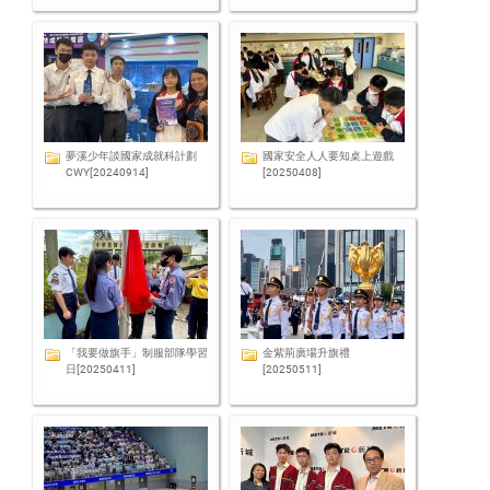
夢溪少年談國家成就科計劃
國家安全人人要知桌上遊戲
CWY[20240914]
[20250408]
「我要做旗手」制服部隊學習
金紫荊廣場升旗禮
日[20250411]
[20250511]