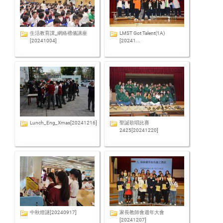
生活教育課_網絡禮儀講座
LMST Got Talent(1A)
[20241004]
[20241...
Lunch_Eng_Xmas[20241216]
聖誕歌唱比賽
2425[20241220]
中秋燈謎[20240917]
家長教師會週年大會
[20241207]