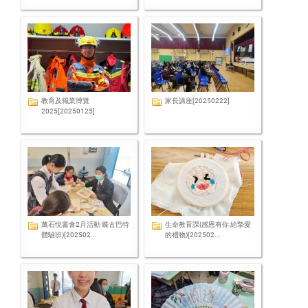
教育及職業博覽
家長講座[20250222]
2025[20250125]
萬石悅書會2月活動 蝶古巴特
生命教育課(感恩有你 給摯愛
體驗班)[202502...
的禮物)[202502...