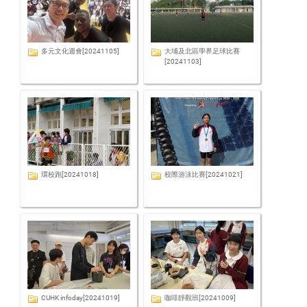
多元文化週會[20241105]
大埔及北區學界足球比賽
[20241103]
環校跑[20241018]
校際游泳比賽[20241021]
CUHK infoday[20241019]
咖啡靜觀班[20241009]