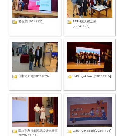
書香節[20241127]
STEM無人機活動
[20241128]
升中簡介會[20241026]
LMST got Talent[20241115]
環校跑及打氣班牌設計比賽頒
LMST Got Talent[20241106]
獎[20241118]