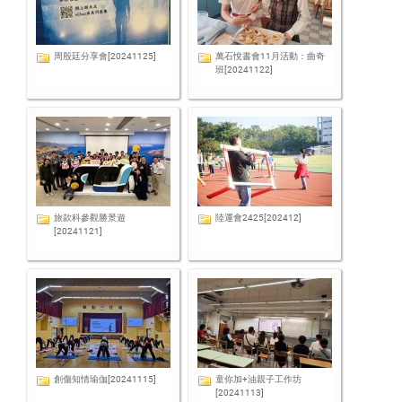
周殷廷分享會[20241125]
萬石悅書會11月活動：曲奇
班[20241122]
旅款科參觀勝景遊
陸運會2425[202412]
[20241121]
創傷知情瑜伽[20241115]
童你加+油親子工作坊
[20241113]