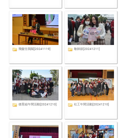
飛髮任我闖[20241119]
敬師節[20241211]
德育組午間活動[20241210]
社工午間活動[20241210]