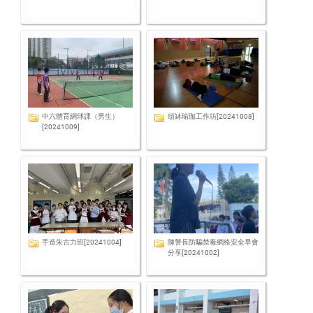
中六體育網球課（男生）
頌缽瑜珈工作坊[20241008]
[20241009]
手造朱古力班[20241004]
陳警長防騙禁毒網絡安全早會
分享[20241002]