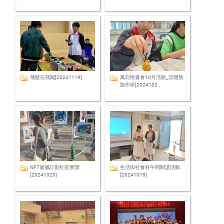
飛髮任我闖[20241119]
萬石悅書會10月活動_流體熊
製作班[2024102...
NFT健腦計劃社區展覽
生活與社會科午間閱讀活動
[20241020]
[20241015]