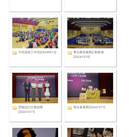
中四成長工作坊[20240912]
萬石鄰舍服務計劃集會
[20241010]
壁報設計比賽頒獎
學生會選舉[20241017]
[20241017]