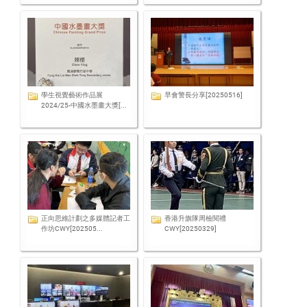
學生視覺藝術作品展
早會警長分享[20250516]
2024/25-中國水墨畫大獎[...
正向思維計劃之多媒體記者工
香港升旗隊周檢閱禮
作坊CWY[202505...
CWY[20250329]