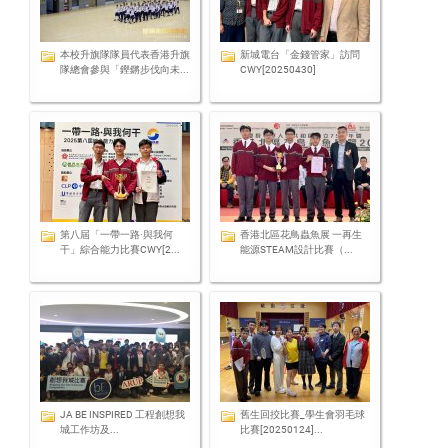
本校升旗隊隊員代表香港升旗
新城電台「金錢管家」訪問
隊總會參與「鏗鏘步伐向未...
CWY[20250430]
第八屆「一帶一路·與我何
香港北區花鳥蟲魚展 一再生
干」綜合能力比賽CWY[2...
能源STEAM設計比賽（...
JA BE INSPIRED 工程創想我
舊生回挍比賽_學生會羽毛球
城工作坊及...
比賽[20250124]...