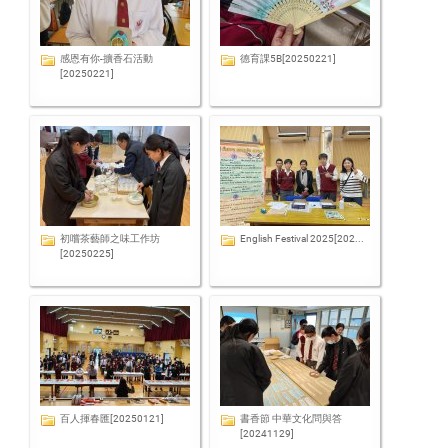
感恩有你-擴香石活動
德育課5B[20250221]
[20250221]
初嚐茶藝師之味工作坊
English Festival 2025[202...
[20250225]
百人揮春匯[20250121]
書香節 中華文化問與答
[20241129]