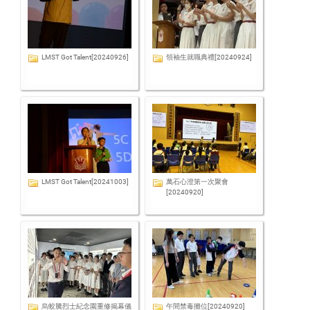
LMST Got Talent[20240926]
領袖生就職典禮[20240924]
LMST Got Talent[20241003]
萬石心澄第一次聚會
[20240920]
烏蛟騰烈士紀念園重修揭幕儀
午間禁毒攤位[20240920]